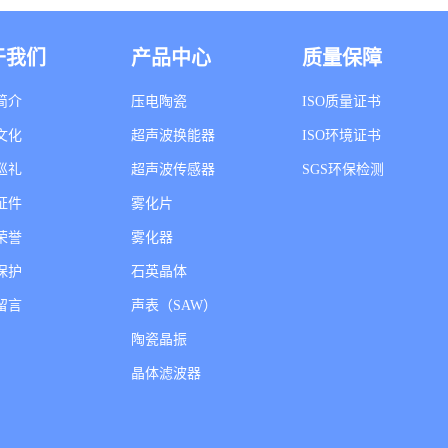
于我们
产品中心
质量保障
简介
压电陶瓷
ISO质量证书
文化
超声波换能器
ISO环境证书
巡礼
超声波传感器
SGS环保检测
证件
雾化片
荣誉
雾化器
保护
石英晶体
留言
声表（SAW）
陶瓷晶振
晶体滤波器