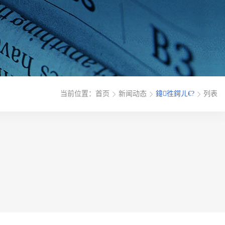
当前位置：
首页
新闻动态
鍏徃鍔ㄦ€?
列表