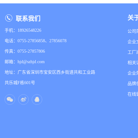
关
联系我们
手机：18926548226
公司
电话：0755-27856858、27856078
企业
传真：0755-27857806
工厂
邮箱：hjd@szhjd.com
相关
地址：广东省深圳市宝安区西乡街道共和工业路
企业
共乐城F栋601号
品牌
在线