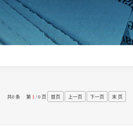
共0 条 第
1
/ 0 页