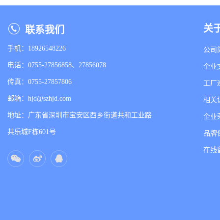
关
联系我们
手机：18926548226
公司
电话：0755-27856858、27856078
企业
传真：0755-27857806
工厂
邮箱：hjd@szhjd.com
相关
地址：广东省深圳市宝安区西乡街道共和工业路
企业
共乐城F栋601号
品牌
在线