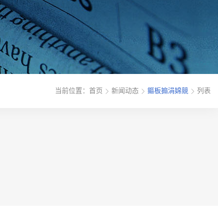
当前位置：
首页
新闻动态
鏂板搧涓婂競
列表