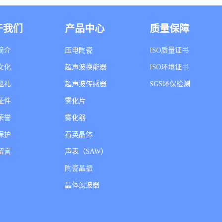
于我们
产品中心
质量保障
简介
压电陶瓷
ISO质量证书
文化
超声波换能器
ISO环境证书
巡礼
超声波传感器
SGS环保检测
证件
雾化片
荣誉
雾化器
保护
石英晶体
留言
声表（SAW）
陶瓷晶振
晶体滤波器