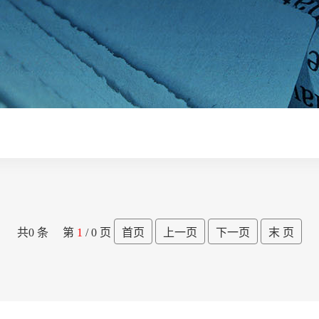
共0 条 第
1
/ 0 页